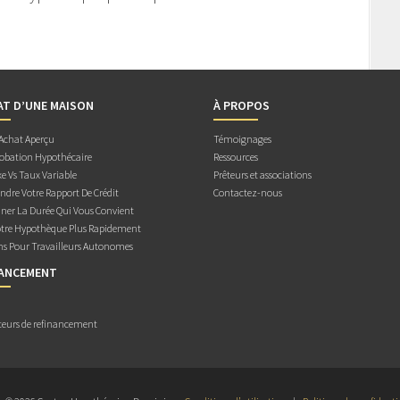
AT D’UNE MAISON
À PROPOS
 Achat Aperçu
Témoignages
obation Hypothécaire
Ressources
e Vs Taux Variable
Prêteurs et associations
dre Votre Rapport De Crédit
Contactez-nous
ner La Durée Qui Vous Convient
otre Hypothèque Plus Rapidement
ns Pour Travailleurs Autonomes
NANCEMENT
teurs de refinancement