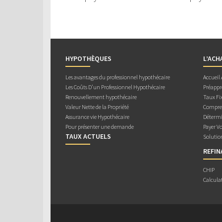
HYPOTHÈQUES
L’ACH
Les avantages du professionnel hypothécaire
Accueil
Les Coûts D’un Professionnel Hypothécaire
Préappr
Renouvellement hypothécaire
Taux Fix
Valeur Nette de la Propriété
Compren
Assurance vie Hypothécaire
Détermi
Pour présenter une demande
Payer V
TAUX ACTUELS
Solutio
REFI
CHIP
Calcula