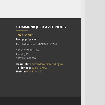
COMMUNIQUER AVEC NOUS
Tanis Senum
Mortgage Specialist
Permis d’initiateur #BCFSA# 141744
325 - 20178 96th Ave
Langley, BC
V1M 0B2, Canada
Courriel:
tsenum@dominionlending.ca
Téléphone:
604-770-4900
Mobile:
604-813-4300