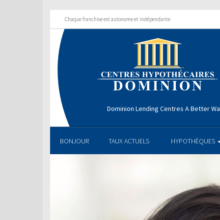
Chaque franchise est autonome et indépendante
Dominion Lending Centres A Better W
BONJOUR
TAUX ACTUELS
HYPOTHÈQUES