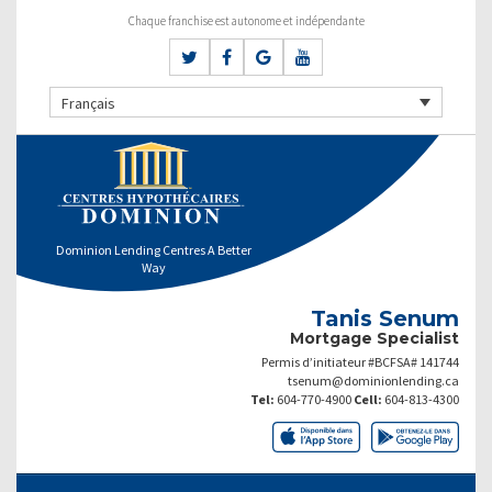
Chaque franchise est autonome et indépendante
Français
Dominion Lending Centres A Better
Way
Tanis Senum
Mortgage Specialist
Permis d’initiateur #BCFSA# 141744
tsenum@dominionlending.ca
Tel:
604-770-4900
Cell:
604-813-4300