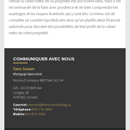
Utiliser la valeur nette de sa propriété est une bonne idée, mais il est
recommandé de le faire avec prudence et de bien comprendre les
avantages et les risques éventuels qui y sont liés. Le mieux est de
consulter un courtier hypothécaire ainsi qu’un planificateur financier
autorisés pour discuter des possibilités de tirer profit de la valeur
nette de votre propriété.
COMMUNIQUER AVEC NOUS
Tanis Senum
Mortgage Specialist
Permis d’initiateur #BCFSA# 141744
325 - 20178 96th Ave
Langley, BC
V1M 0B2, Canada
Courriel:
tsenum@dominionlending.ca
Téléphone:
604-770-4900
Mobile:
604-813-4300